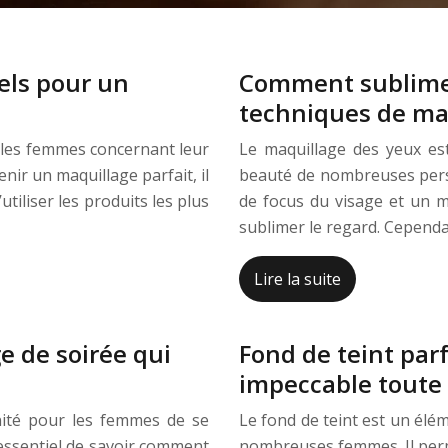
els pour un
Comment sublimer
techniques de maq
 les femmes concernant leur
Le maquillage des yeux es
nir un maquillage parfait, il
beauté de nombreuses perso
utiliser les produits les plus
de focus du visage et un ma
sublimer le regard. Cependa
Lire la suite
e de soirée qui
Fond de teint parfa
impeccable toute 
nité pour les femmes de se
Le fond de teint est un élé
t essentiel de savoir comment
nombreuses femmes. Il perme