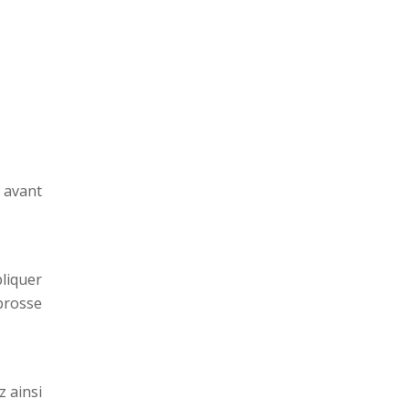
 avant
pliquer
brosse
z ainsi