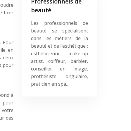
Professionnels de
poudre
beauté
 fixer
Les professionnels de
beauté se spécialisent
dans les métiers de la
. Pour
beauté et de l’esthétique :
ile en
esthéticienne, make-up
s deux
artist, coiffeur, barbier,
ls pour
conseiller en image,
prothésiste ongulaire,
praticien en spa…
pond à
u pour
 votre
ur des